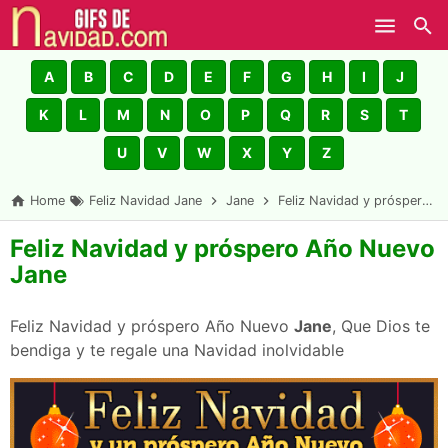
Skip to main content
A
B
C
D
E
F
G
H
I
J
K
L
M
N
O
P
Q
R
S
T
U
V
W
X
Y
Z
Home
Feliz Navidad Jane
Jane
Feliz Navidad y próspero Año Nuevo Jane
Feliz Navidad y próspero Año Nuevo
Jane
Feliz Navidad y próspero Año Nuevo
Jane
, Que Dios te
bendiga y te regale una Navidad inolvidable