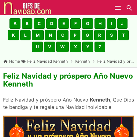
Skip to main content
A
B
C
D
E
F
G
H
I
J
K
L
M
N
O
P
Q
R
S
T
U
V
W
X
Y
Z
Home
Feliz Navidad Kenneth
Kenneth
Feliz Navidad y próspero Año Nuevo Kenneth
Feliz Navidad y próspero Año Nuevo
Kenneth
Feliz Navidad y próspero Año Nuevo
Kenneth
, Que Dios
te bendiga y te regale una Navidad inolvidable