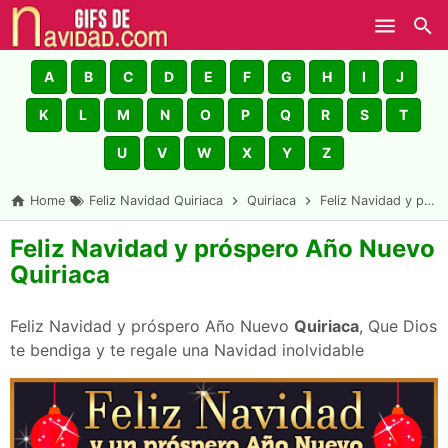
Skip to main content
A
B
C
D
E
F
G
H
I
J
K
L
M
N
O
P
Q
R
S
T
U
V
W
X
Y
Z
Home
Feliz Navidad Quiriaca
Quiriaca
Feliz Navidad y próspero Año Nuevo Quiriaca
Feliz Navidad y próspero Año Nuevo
Quiriaca
Feliz Navidad y próspero Año Nuevo
Quiriaca
, Que Dios
te bendiga y te regale una Navidad inolvidable