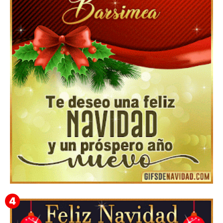
▷GIF de Feliz Navidad 2025【❤️】