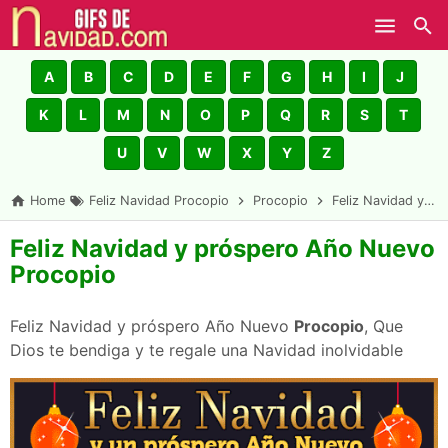
Skip to main content
A
B
C
D
E
F
G
H
I
J
K
L
M
N
O
P
Q
R
S
T
U
V
W
X
Y
Z
Home
Feliz Navidad Procopio
Procopio
Feliz Navidad y próspero Año Nuevo Procopio
Feliz Navidad y próspero Año Nuevo
Procopio
Feliz Navidad y próspero Año Nuevo
Procopio
, Que
Dios te bendiga y te regale una Navidad inolvidable