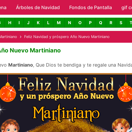
ena
Árboles de Navidad
Skip to main content
Fondos de Pantalla
gif 
avidad con Nombres
G
H
I
J
K
L
M
N
O
P
Q
R
S
Martiniano
Feliz Navidad y próspero Año Nuevo Martiniano
 Año Nuevo Martiniano
uevo
Martiniano
, Que Dios te bendiga y te regale una Navid