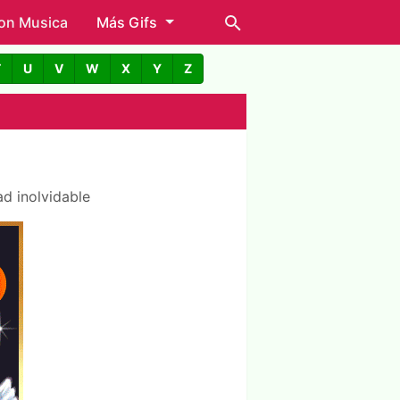
con Musica
Más Gifs
T
U
V
W
X
Y
Z
ad inolvidable