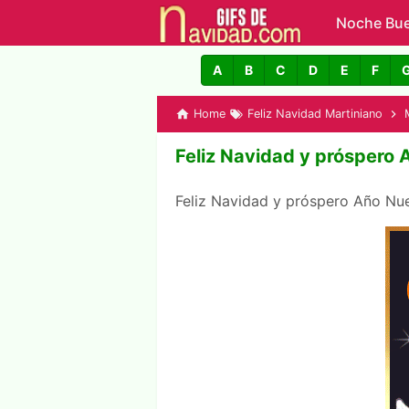
Noche Bu
GIFs de N
A
B
C
D
E
F
Home
Feliz Navidad Martiniano
Feliz Navidad y próspero
Feliz Navidad y próspero Año N