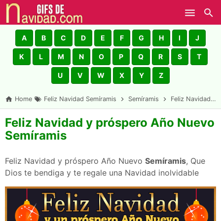
Skip to main content
A
B
C
D
E
F
G
H
I
J
K
L
M
N
O
P
Q
R
S
T
U
V
W
X
Y
Z
Home
Feliz Navidad Semíramis
Semíramis
Feliz Navidad y próspero Año Nuevo Semíramis
Feliz Navidad y próspero Año Nuevo
Semíramis
Feliz Navidad y próspero Año Nuevo
Semíramis
, Que
Dios te bendiga y te regale una Navidad inolvidable