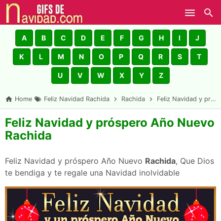
Skip to main content
A
B
C
D
E
F
G
H
I
J
K
L
M
N
O
P
Q
R
S
T
U
V
W
X
Y
Z
Home
Feliz Navidad Rachida
Rachida
Feliz Navidad y próspero Año Nuevo Rachida
Feliz Navidad y próspero Año Nuevo
Rachida
Feliz Navidad y próspero Año Nuevo
Rachida
, Que Dios
te bendiga y te regale una Navidad inolvidable