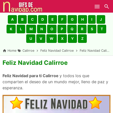
Skip to main content
A
B
C
D
E
F
G
H
I
J
K
L
M
N
O
P
Q
R
S
T
U
V
W
X
Y
Z
Home
Calirroe
Feliz Navidad Calirroe
Feliz Navidad Calirroe
Feliz Navidad Calirroe
Feliz Navidad
para ti Calirroe
y todos los que
comparten el deseo de un mundo mejor, lleno de paz y
esperanza.