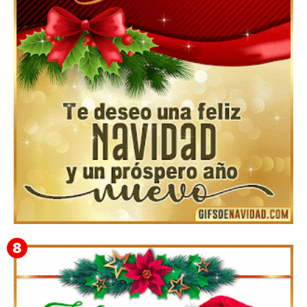
▷GIF de Feliz Navidad 2025【❤️】