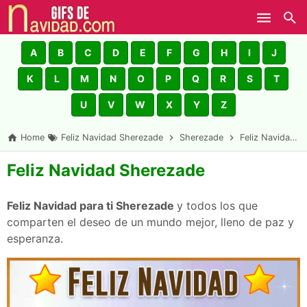
Skip to main content
A
B
C
D
E
F
G
H
I
J
K
L
M
N
O
P
Q
R
S
T
U
V
W
X
Y
Z
Home
Feliz Navidad Sherezade
Sherezade
Feliz Navidad Sherezade
Feliz Navidad Sherezade
Feliz Navidad para ti Sherezade
y todos los que
comparten el deseo de un mundo mejor, lleno de paz y
esperanza.