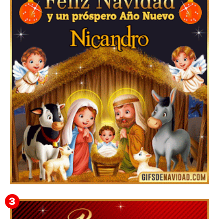
▷GIF de Feliz Navidad 2025【❤️】