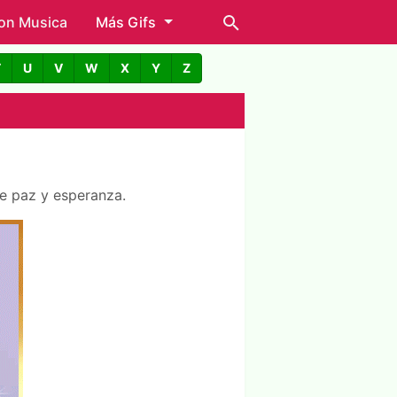
con Musica
Más Gifs
T
U
V
W
X
Y
Z
e paz y esperanza.