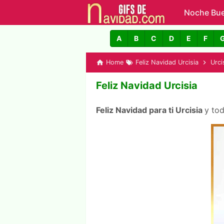
Noche Bu
GIFs de N
A
B
C
D
E
F
Home
Feliz Navidad Urcisia
Urci
Feliz Navidad Urcisia
Feliz Navidad para ti Urcisia
y to