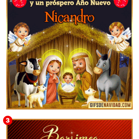
▷GIF de Feliz Navidad 2025【❤️】