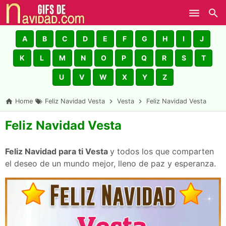
Skip to main content
A
B
C
D
E
F
G
H
I
J
K
L
M
N
O
P
Q
R
S
T
U
V
W
X
Y
Z
Home
Feliz Navidad Vesta
Vesta
Feliz Navidad Vesta
Feliz Navidad Vesta
Feliz Navidad para ti Vesta
y todos los que comparten
el deseo de un mundo mejor, lleno de paz y esperanza.