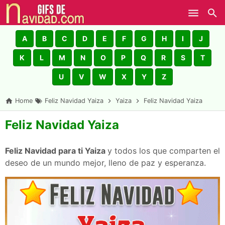
Skip to main content
A
B
C
D
E
F
G
H
I
J
K
L
M
N
O
P
Q
R
S
T
U
V
W
X
Y
Z
Home
Feliz Navidad Yaiza
Yaiza
Feliz Navidad Yaiza
Feliz Navidad Yaiza
Feliz Navidad para ti Yaiza
y todos los que comparten el
deseo de un mundo mejor, lleno de paz y esperanza.