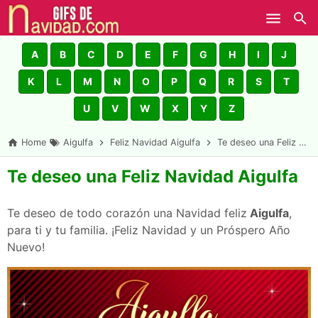
Skip to main content
A
B
C
D
E
F
G
H
I
J
K
L
M
N
O
P
Q
R
S
T
U
V
W
X
Y
Z
Home
Aigulfa
Feliz Navidad Aigulfa
Te deseo una Feliz Navidad Aigulfa
Te deseo una Feliz Navidad Aigulfa
Te deseo de todo corazón una Navidad feliz
Aigulfa
,
para ti y tu familia. ¡Feliz Navidad y un Próspero Año
Nuevo!