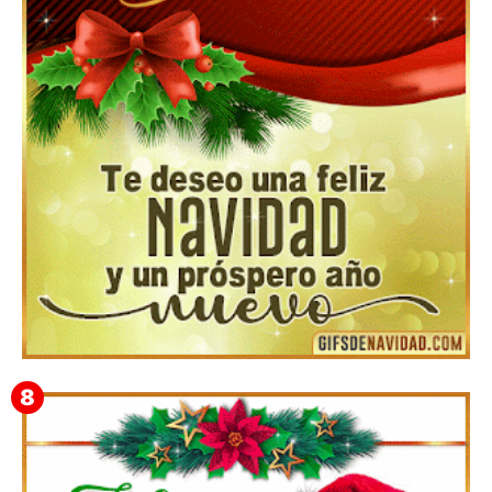
▷GIF de Feliz Navidad 2025【❤️】