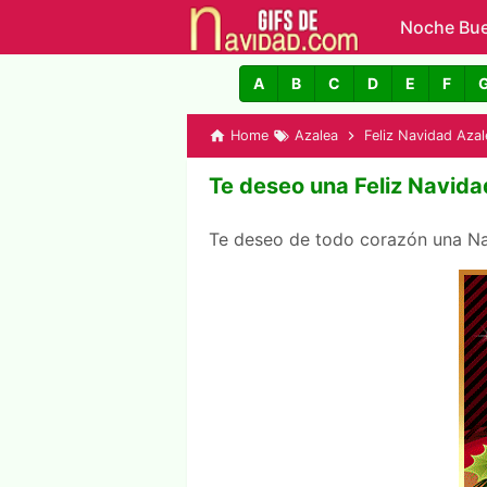
Noche Bu
GIFs de N
A
B
C
D
E
F
Home
Azalea
Feliz Navidad Azal
Te deseo una Feliz Navida
Te deseo de todo corazón una Na