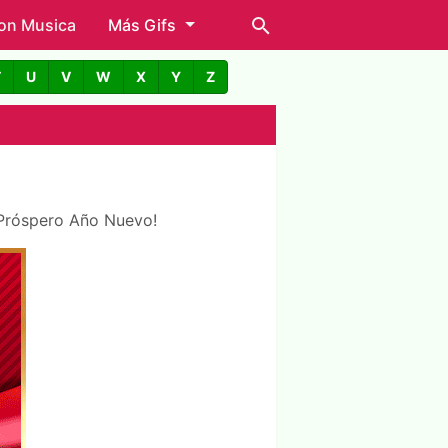
con Musica
Más Gifs
T
U
V
W
X
Y
Z
un Próspero Año Nuevo!