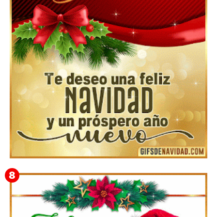
▷GIF de Feliz Navidad 2025【❤️】