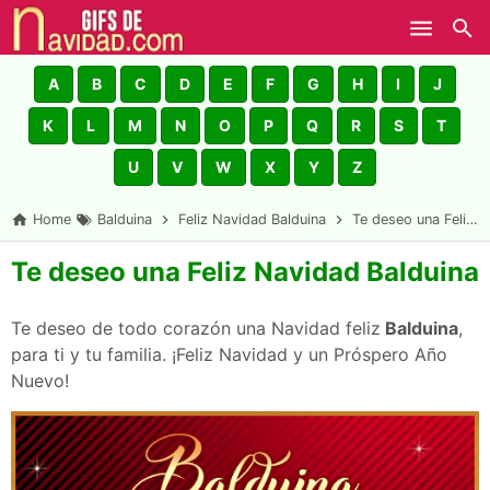
Skip to main content
A
B
C
D
E
F
G
H
I
J
K
L
M
N
O
P
Q
R
S
T
U
V
W
X
Y
Z
Home
Balduina
Feliz Navidad Balduina
Te deseo una Feliz Navidad Balduina
Te deseo una Feliz Navidad Balduina
Te deseo de todo corazón una Navidad feliz
Balduina
,
para ti y tu familia. ¡Feliz Navidad y un Próspero Año
Nuevo!