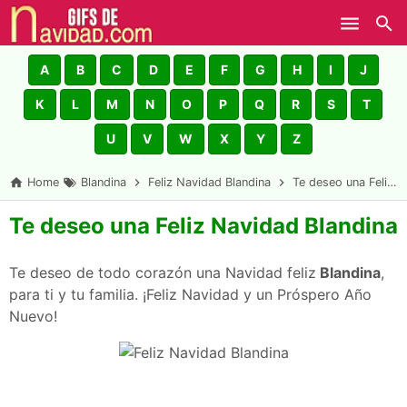
Skip to main content
A
B
C
D
E
F
G
H
I
J
K
L
M
N
O
P
Q
R
S
T
U
V
W
X
Y
Z
Home
Blandina
Feliz Navidad Blandina
Te deseo una Feliz Navidad Blandina
Te deseo una Feliz Navidad Blandina
Te deseo de todo corazón una Navidad feliz
Blandina
,
para ti y tu familia. ¡Feliz Navidad y un Próspero Año
Nuevo!