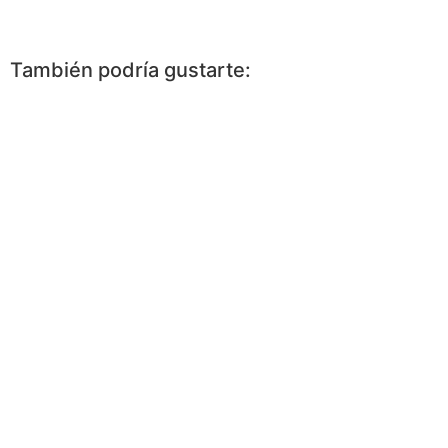
Facebook
Messenger
WhatsApp
Twitter
Pinterest
More
También podría gustarte: