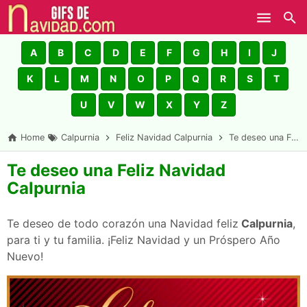
Skip to main content
A
B
C
D
E
F
G
H
I
J
K
L
M
N
O
P
Q
R
S
T
U
V
W
X
Y
Z
Home
Calpurnia
Feliz Navidad Calpurnia
Te deseo una Feliz Navidad Calpurnia
Te deseo una Feliz Navidad
Calpurnia
Te deseo de todo corazón una Navidad feliz
Calpurnia
,
para ti y tu familia. ¡Feliz Navidad y un Próspero Año
Nuevo!