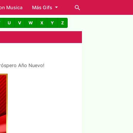
con Musica
Más Gifs
T
U
V
W
X
Y
Z
n Próspero Año Nuevo!