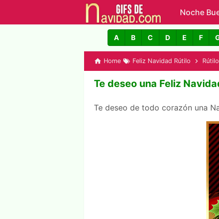
Noche Bu
GIFs de N
A
B
C
D
E
F
Home
Feliz Navidad Rútilo
Rútilo
Te deseo una Feliz Navida
Te deseo de todo corazón una Na