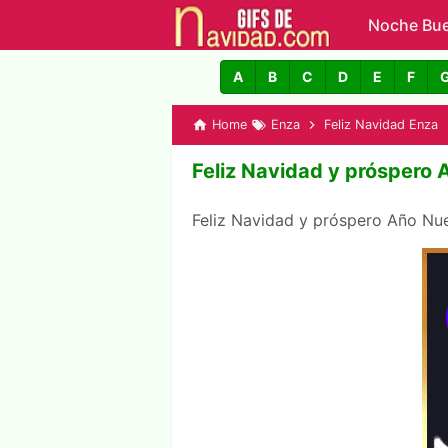
Noche Bu
GIFs de N
A
B
C
D
E
F
Home
Enza
Feliz Navidad Enza
Feliz Navidad y próspero
Feliz Navidad y próspero Año N