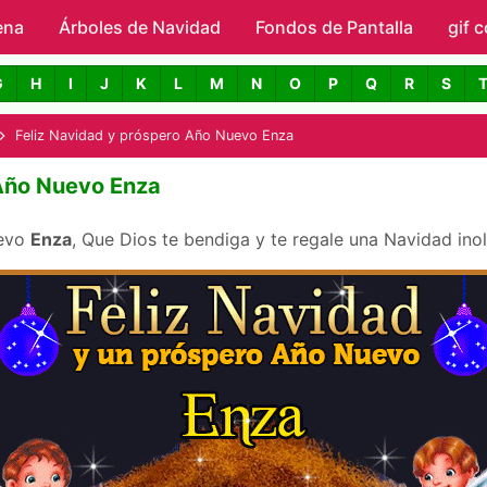
ena
Árboles de Navidad
Skip to main content
Fondos de Pantalla
gif 
avidad con Nombres
G
H
I
J
K
L
M
N
O
P
Q
R
S
Feliz Navidad y próspero Año Nuevo Enza
 Año Nuevo Enza
uevo
Enza
, Que Dios te bendiga y te regale una Navidad ino