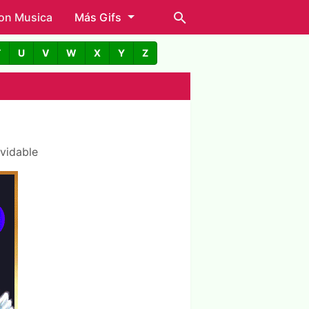
con Musica
Más Gifs
T
U
V
W
X
Y
Z
lvidable