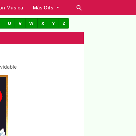
con Musica
Más Gifs
T
U
V
W
X
Y
Z
lvidable