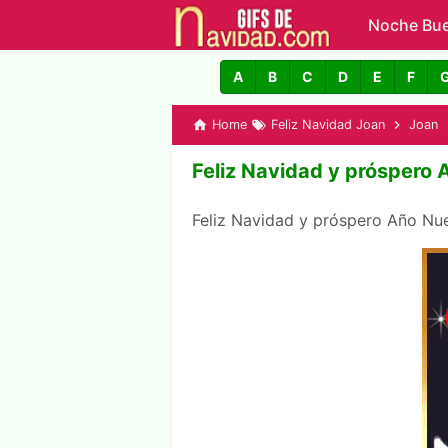
Noche Bu
GIFs de N
A
B
C
D
E
F
Home
Feliz Navidad Joan
Joan
Feliz Navidad y próspero
Feliz Navidad y próspero Año N