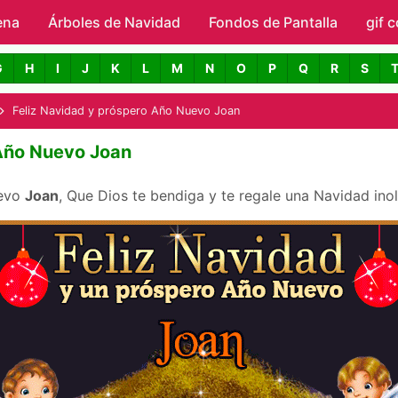
ena
Árboles de Navidad
Skip to main content
Fondos de Pantalla
gif 
avidad con Nombres
G
H
I
J
K
L
M
N
O
P
Q
R
S
Feliz Navidad y próspero Año Nuevo Joan
 Año Nuevo Joan
uevo
Joan
, Que Dios te bendiga y te regale una Navidad ino