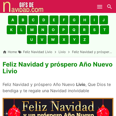
Skip to main content
A
B
C
D
E
F
G
H
I
J
K
L
M
N
O
P
Q
R
S
T
U
V
W
X
Y
Z
Home
Feliz Navidad Livio
Livio
Feliz Navidad y próspero Año Nuevo Livio
Feliz Navidad y próspero Año Nuevo
Livio
Feliz Navidad y próspero Año Nuevo
Livio
, Que Dios te
bendiga y te regale una Navidad inolvidable