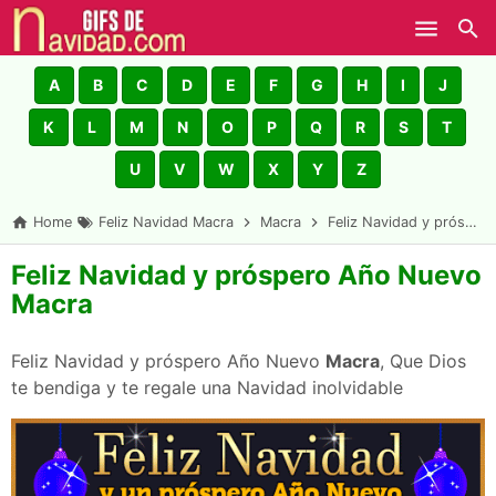
Skip to main content
A
B
C
D
E
F
G
H
I
J
K
L
M
N
O
P
Q
R
S
T
U
V
W
X
Y
Z
Home
Feliz Navidad Macra
Macra
Feliz Navidad y próspero Año Nuevo Macra
Feliz Navidad y próspero Año Nuevo
Macra
Feliz Navidad y próspero Año Nuevo
Macra
, Que Dios
te bendiga y te regale una Navidad inolvidable