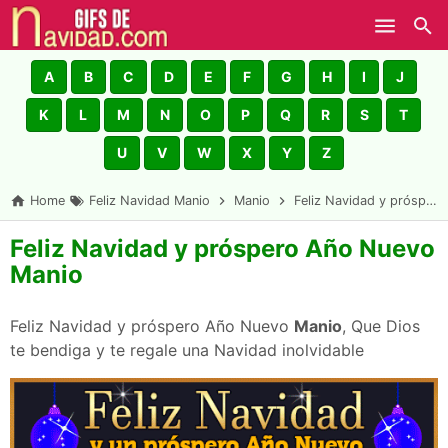
Skip to main content
A
B
C
D
E
F
G
H
I
J
K
L
M
N
O
P
Q
R
S
T
U
V
W
X
Y
Z
Home
Feliz Navidad Manio
Manio
Feliz Navidad y próspero Año Nuevo Manio
Feliz Navidad y próspero Año Nuevo
Manio
Feliz Navidad y próspero Año Nuevo
Manio
, Que Dios
te bendiga y te regale una Navidad inolvidable