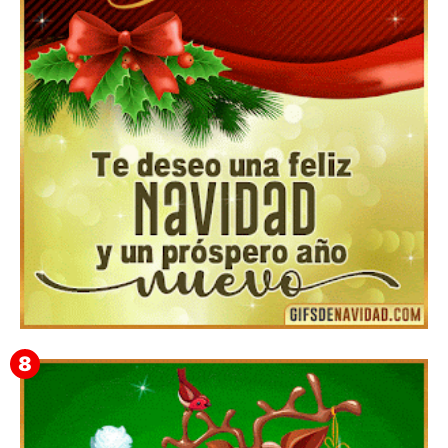
▷GIF de Feliz Navidad 2025【❤️】