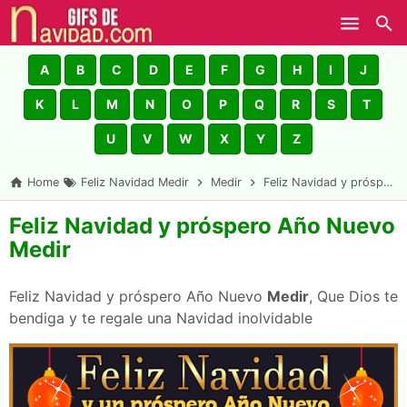
Skip to main content
A
B
C
D
E
F
G
H
I
J
K
L
M
N
O
P
Q
R
S
T
U
V
W
X
Y
Z
Home
Feliz Navidad Medir
Medir
Feliz Navidad y próspero Año Nuevo Medir
Feliz Navidad y próspero Año Nuevo
Medir
Feliz Navidad y próspero Año Nuevo
Medir
, Que Dios te
bendiga y te regale una Navidad inolvidable