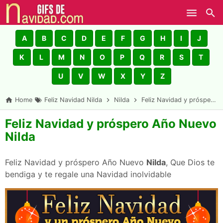
Skip to main content
A
B
C
D
E
F
G
H
I
J
K
L
M
N
O
P
Q
R
S
T
U
V
W
X
Y
Z
Home
Feliz Navidad Nilda
Nilda
Feliz Navidad y próspero Año Nuevo Nilda
Feliz Navidad y próspero Año Nuevo
Nilda
Feliz Navidad y próspero Año Nuevo
Nilda
, Que Dios te
bendiga y te regale una Navidad inolvidable