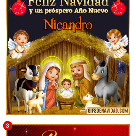
▷GIF de Feliz Navidad 2025【❤️】