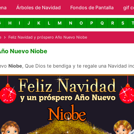
ena
Árboles de Navidad
Skip to main content
Fondos de Pantalla
gif 
avidad con Nombres
G
H
I
J
K
L
M
N
O
P
Q
R
S
e
Feliz Navidad y próspero Año Nuevo Niobe
 Año Nuevo Niobe
uevo
Niobe
, Que Dios te bendiga y te regale una Navidad in