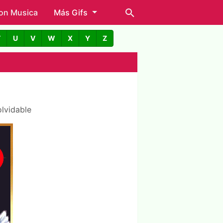
con Musica
Más Gifs
T
U
V
W
X
Y
Z
olvidable