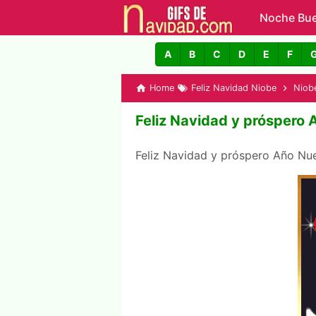
Noche Bu
GIFs de N
A
B
C
D
E
F
Home
Feliz Navidad Niobe
Niob
Feliz Navidad y próspero
Feliz Navidad y próspero Año N