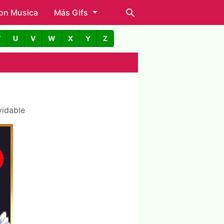
con Musica
Más Gifs
T
U
V
W
X
Y
Z
vidable