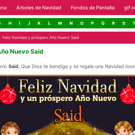
ena
Árboles de Navidad
Skip to main content
Fondos de Pantalla
gif 
avidad con Nombres
G
H
I
J
K
L
M
N
O
P
Q
R
S
Feliz Navidad y próspero Año Nuevo Said
 Año Nuevo Said
uevo
Said
, Que Dios te bendiga y te regale una Navidad inol