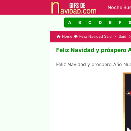
Noche Bu
GIFs de N
A
B
C
D
E
F
Home
Feliz Navidad Said
Said
Feliz Navidad y próspero
Feliz Navidad y próspero Año N