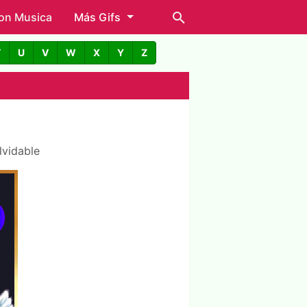
con Musica
Más Gifs
T
U
V
W
X
Y
Z
lvidable