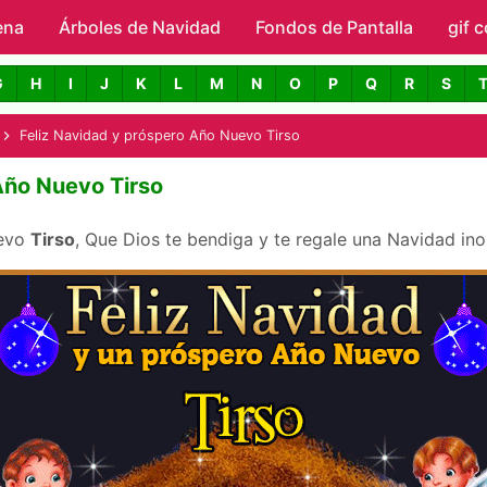
ena
Árboles de Navidad
Skip to main content
Fondos de Pantalla
gif 
avidad con Nombres
G
H
I
J
K
L
M
N
O
P
Q
R
S
Feliz Navidad y próspero Año Nuevo Tirso
Año Nuevo Tirso
uevo
Tirso
, Que Dios te bendiga y te regale una Navidad ino