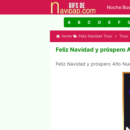
Noche Bu
GIFs de N
A
B
C
D
E
F
Home
Feliz Navidad Tirso
Tirso
Feliz Navidad y próspero 
Feliz Navidad y próspero Año N