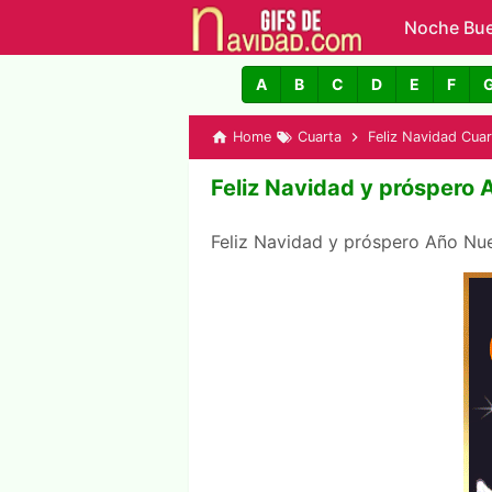
Noche Bu
GIFs de N
A
B
C
D
E
F
Home
Cuarta
Feliz Navidad Cuar
Feliz Navidad y próspero
Feliz Navidad y próspero Año N