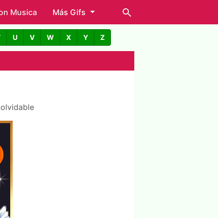
con Musica
Más Gifs
T
U
V
W
X
Y
Z
nolvidable