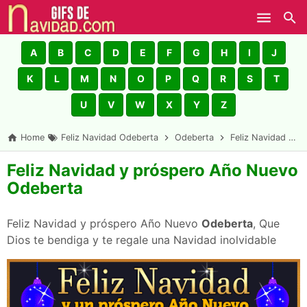
Skip to main content
A
B
C
D
E
F
G
H
I
J
K
L
M
N
O
P
Q
R
S
T
U
V
W
X
Y
Z
Home
Feliz Navidad Odeberta
Odeberta
Feliz Navidad y próspero Año Nuevo Odeberta
Feliz Navidad y próspero Año Nuevo
Odeberta
Feliz Navidad y próspero Año Nuevo
Odeberta
, Que
Dios te bendiga y te regale una Navidad inolvidable