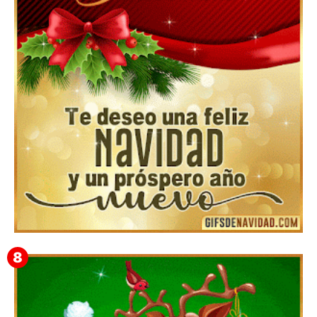
▷GIF de Feliz Navidad 2025【❤️】