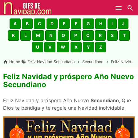
Skip to main content
A
B
C
D
E
F
G
H
I
J
K
L
M
N
O
P
Q
R
S
T
U
V
W
X
Y
Z
Home
Feliz Navidad Secundiano
Secundiano
Feliz Navidad y próspero Año Nuevo Secundiano
Feliz Navidad y próspero Año Nuevo
Secundiano
Feliz Navidad y próspero Año Nuevo
Secundiano
, Que
Dios te bendiga y te regale una Navidad inolvidable