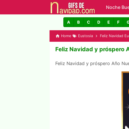
Noche Bu
GIFs de N
A
B
C
D
E
F
Home
Eustosia
Feliz Navidad Eu
Feliz Navidad y próspero 
Feliz Navidad y próspero Año N