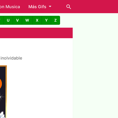
con Musica
Más Gifs
T
U
V
W
X
Y
Z
inolvidable