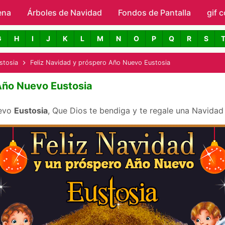
ena
Árboles de Navidad
Skip to main content
Fondos de Pantalla
gif 
avidad con Nombres
G
H
I
J
K
L
M
N
O
P
Q
R
S
stosia
Feliz Navidad y próspero Año Nuevo Eustosia
Año Nuevo Eustosia
uevo
Eustosia
, Que Dios te bendiga y te regale una Navidad 