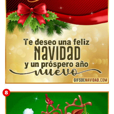
▷GIF de Feliz Navidad 2025【❤️】