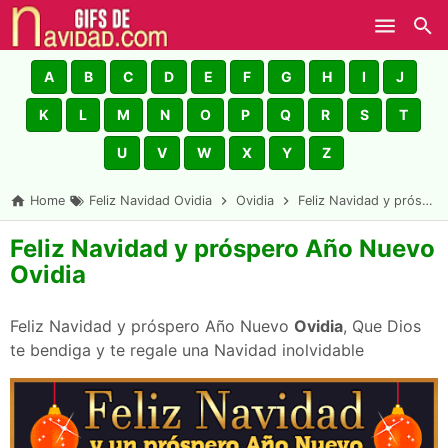
Skip to main content
A
B
C
D
E
F
G
H
I
J
K
L
M
N
O
P
Q
R
S
T
U
V
W
X
Y
Z
Home
Feliz Navidad Ovidia
Ovidia
Feliz Navidad y próspero Año Nuevo Ovidia
Feliz Navidad y próspero Año Nuevo
Ovidia
Feliz Navidad y próspero Año Nuevo
Ovidia
, Que Dios
te bendiga y te regale una Navidad inolvidable