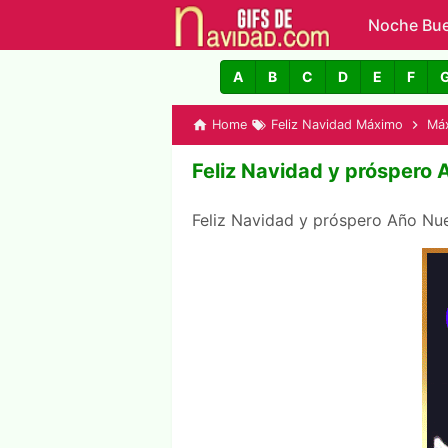
Noche Bu
GIFs de N
A
B
C
D
E
F
Home
Feliz Navidad Máximo
Má
Feliz Navidad y próspero
Feliz Navidad y próspero Año N