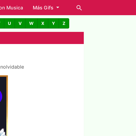
con Musica
Más Gifs
T
U
V
W
X
Y
Z
inolvidable