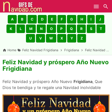
Skip to main content
A
B
C
D
E
F
G
H
I
J
K
L
M
N
O
P
Q
R
S
T
U
V
W
X
Y
Z
Home
Feliz Navidad Frigidiana
Frigidiana
Feliz Navidad y próspero Año Nuevo Frigidiana
Feliz Navidad y próspero Año Nuevo
Frigidiana
Feliz Navidad y próspero Año Nuevo
Frigidiana
, Que
Dios te bendiga y te regale una Navidad inolvidable