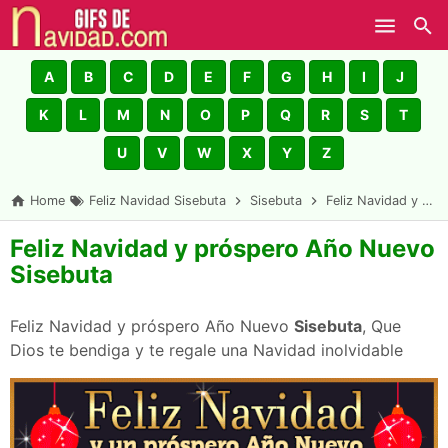
Skip to main content
A
B
C
D
E
F
G
H
I
J
K
L
M
N
O
P
Q
R
S
T
U
V
W
X
Y
Z
Home
Feliz Navidad Sisebuta
Sisebuta
Feliz Navidad y próspero Año Nuevo Sisebuta
Feliz Navidad y próspero Año Nuevo
Sisebuta
Feliz Navidad y próspero Año Nuevo
Sisebuta
, Que
Dios te bendiga y te regale una Navidad inolvidable