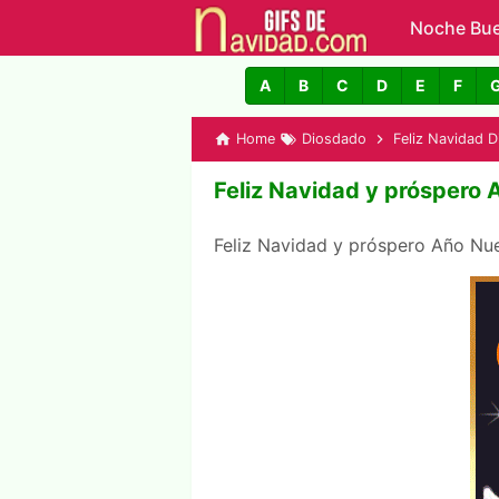
Noche Bu
GIFs de N
A
B
C
D
E
F
Home
Diosdado
Feliz Navidad 
Feliz Navidad y próspero
Feliz Navidad y próspero Año N