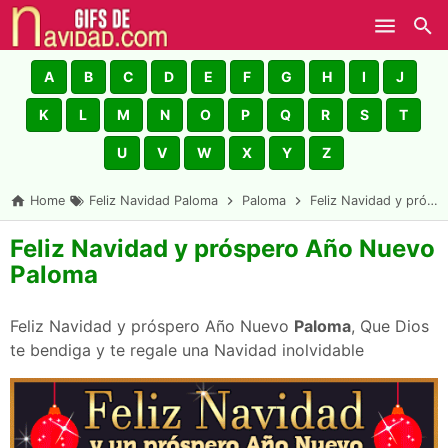
Skip to main content
A
B
C
D
E
F
G
H
I
J
K
L
M
N
O
P
Q
R
S
T
U
V
W
X
Y
Z
Home
Feliz Navidad Paloma
Paloma
Feliz Navidad y próspero Año Nuevo Paloma
Feliz Navidad y próspero Año Nuevo
Paloma
Feliz Navidad y próspero Año Nuevo
Paloma
, Que Dios
te bendiga y te regale una Navidad inolvidable