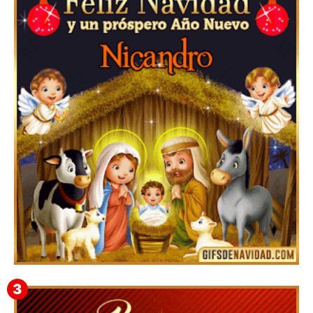
▷GIF de Feliz Navidad 2025【❤️】