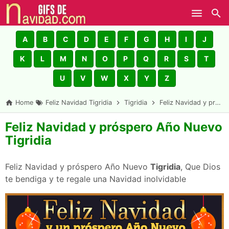
Skip to main content
A
B
C
D
E
F
G
H
I
J
K
L
M
N
O
P
Q
R
S
T
U
V
W
X
Y
Z
Home
Feliz Navidad Tigridia
Tigridia
Feliz Navidad y próspero Año Nuevo Tigridia
Feliz Navidad y próspero Año Nuevo
Tigridia
Feliz Navidad y próspero Año Nuevo
Tigridia
, Que Dios
te bendiga y te regale una Navidad inolvidable