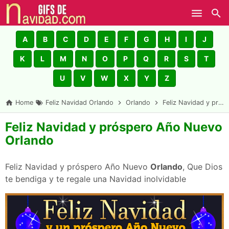
Skip to main content
A
B
C
D
E
F
G
H
I
J
K
L
M
N
O
P
Q
R
S
T
U
V
W
X
Y
Z
Home
Feliz Navidad Orlando
Orlando
Feliz Navidad y próspero Año Nuevo Orlando
Feliz Navidad y próspero Año Nuevo
Orlando
Feliz Navidad y próspero Año Nuevo
Orlando
, Que Dios
te bendiga y te regale una Navidad inolvidable