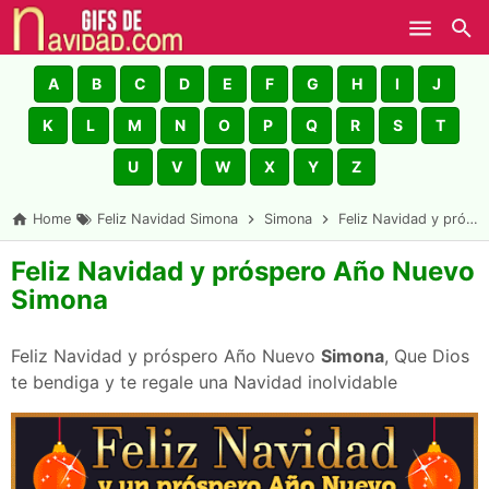
Skip to main content
A
B
C
D
E
F
G
H
I
J
K
L
M
N
O
P
Q
R
S
T
U
V
W
X
Y
Z
Home
Feliz Navidad Simona
Simona
Feliz Navidad y próspero Año Nuevo Simona
Feliz Navidad y próspero Año Nuevo
Simona
Feliz Navidad y próspero Año Nuevo
Simona
, Que Dios
te bendiga y te regale una Navidad inolvidable