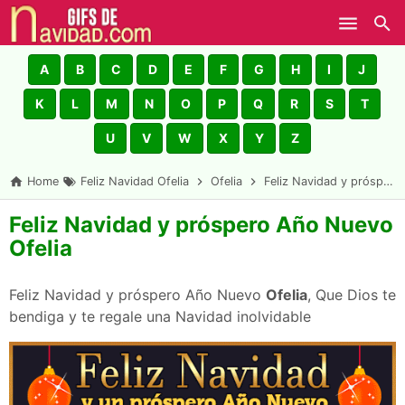
Skip to main content
A
B
C
D
E
F
G
H
I
J
K
L
M
N
O
P
Q
R
S
T
U
V
W
X
Y
Z
Home
Feliz Navidad Ofelia
Ofelia
Feliz Navidad y próspero Año Nuevo Ofelia
Feliz Navidad y próspero Año Nuevo
Ofelia
Feliz Navidad y próspero Año Nuevo
Ofelia
, Que Dios te
bendiga y te regale una Navidad inolvidable