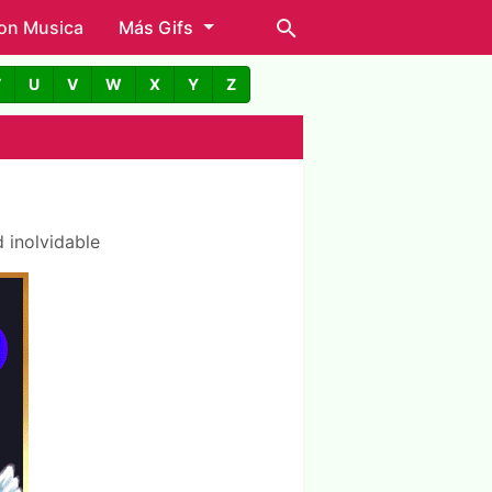
con Musica
Más Gifs
T
U
V
W
X
Y
Z
 inolvidable