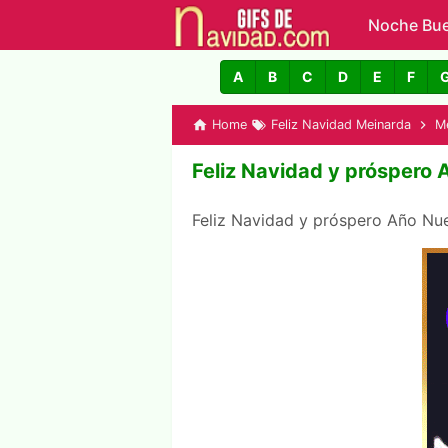
Noche Bu
GIFs de N
A
B
C
D
E
F
Home
Feliz Navidad Meinarda
M
Feliz Navidad y próspero
Feliz Navidad y próspero Año N