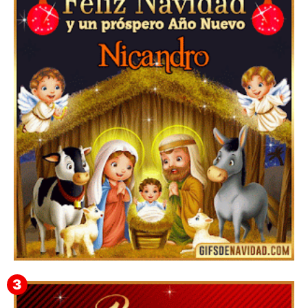
▷GIF de Feliz Navidad 2025【❤️】