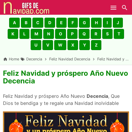
Skip to main content
A
B
C
D
E
F
G
H
I
J
K
L
M
N
O
P
Q
R
S
T
U
V
W
X
Y
Z
Home
Decencia
Feliz Navidad Decencia
Feliz Navidad y próspero Año Nuevo Decencia
Feliz Navidad y próspero Año Nuevo
Decencia
Feliz Navidad y próspero Año Nuevo
Decencia
, Que
Dios te bendiga y te regale una Navidad inolvidable