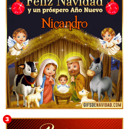
▷GIF de Feliz Navidad 2025【❤️】