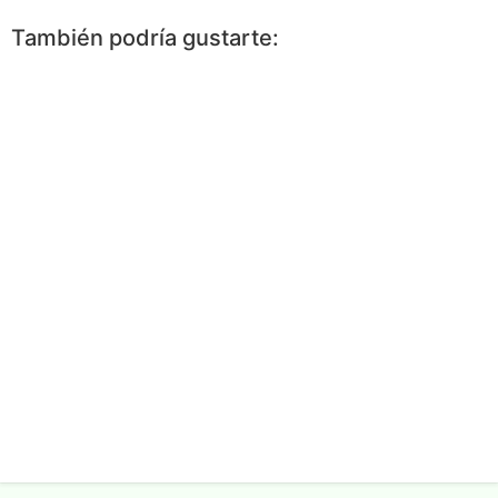
Facebook
Messenger
WhatsApp
Twitter
Pinterest
More
También podría gustarte: