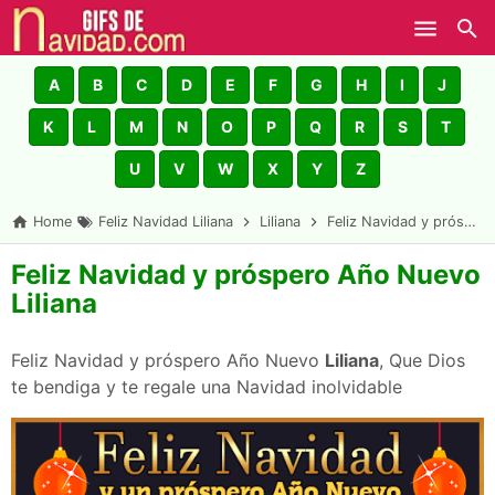
Skip to main content
A
B
C
D
E
F
G
H
I
J
K
L
M
N
O
P
Q
R
S
T
U
V
W
X
Y
Z
Home
Feliz Navidad Liliana
Liliana
Feliz Navidad y próspero Año Nuevo Liliana
Feliz Navidad y próspero Año Nuevo
Liliana
Feliz Navidad y próspero Año Nuevo
Liliana
, Que Dios
te bendiga y te regale una Navidad inolvidable