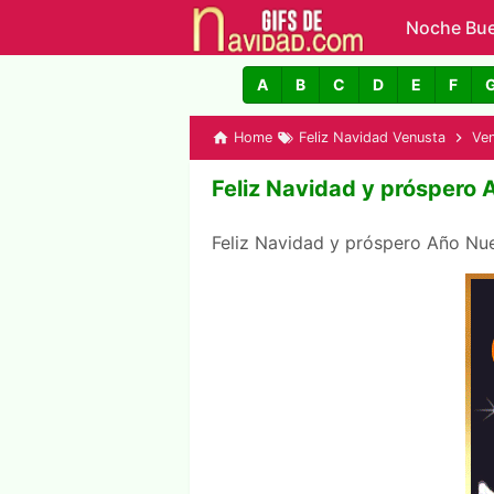
Noche Bu
GIFs de N
A
B
C
D
E
F
Home
Feliz Navidad Venusta
Ve
Feliz Navidad y próspero
Feliz Navidad y próspero Año N