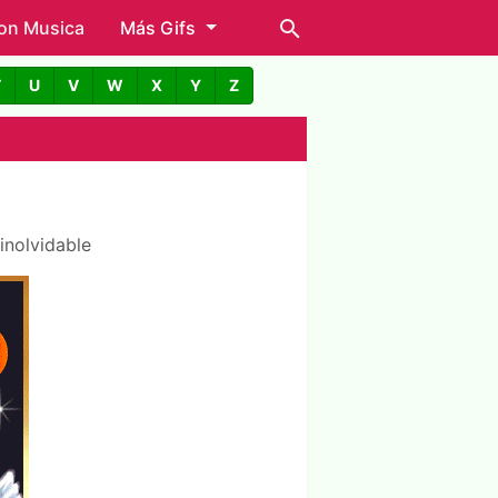
con Musica
Más Gifs
T
U
V
W
X
Y
Z
inolvidable