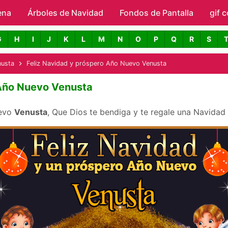
ena
Árboles de Navidad
Skip to main content
Fondos de Pantalla
gif 
avidad con Nombres
G
H
I
J
K
L
M
N
O
P
Q
R
S
nusta
Feliz Navidad y próspero Año Nuevo Venusta
 Año Nuevo Venusta
uevo
Venusta
, Que Dios te bendiga y te regale una Navidad 