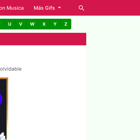
con Musica
Más Gifs
T
U
V
W
X
Y
Z
olvidable