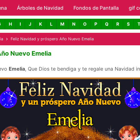
ena
Árboles de Navidad
Skip to main content
Fondos de Pantalla
gif 
avidad con Nombres
G
H
I
J
K
L
M
N
O
P
Q
R
S
ia
Feliz Navidad y próspero Año Nuevo Emelia
 Año Nuevo Emelia
uevo
Emelia
, Que Dios te bendiga y te regale una Navidad in