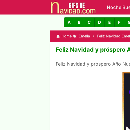
Noche Bu
GIFs de N
A
B
C
D
E
F
Home
Emelia
Feliz Navidad Emel
Feliz Navidad y próspero
Feliz Navidad y próspero Año N