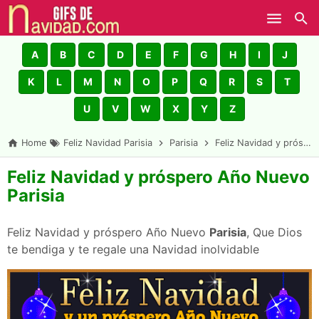
Skip to main content
A
B
C
D
E
F
G
H
I
J
K
L
M
N
O
P
Q
R
S
T
U
V
W
X
Y
Z
Home
Feliz Navidad Parisia
Parisia
Feliz Navidad y próspero Año Nuevo Parisia
Feliz Navidad y próspero Año Nuevo
Parisia
Feliz Navidad y próspero Año Nuevo
Parisia
, Que Dios
te bendiga y te regale una Navidad inolvidable