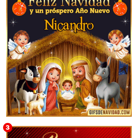
▷GIF de Feliz Navidad 2025【❤️】