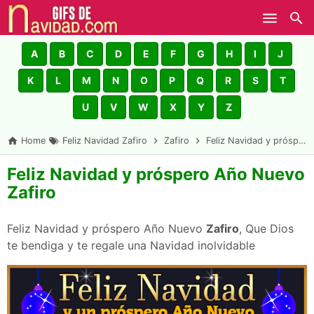
Skip to main content
A
B
C
D
E
F
G
H
I
J
K
L
M
N
O
P
Q
R
S
T
U
V
W
X
Y
Z
Home
Feliz Navidad Zafiro
Zafiro
Feliz Navidad y próspero Año Nuevo Zafiro
Feliz Navidad y próspero Año Nuevo
Zafiro
Feliz Navidad y próspero Año Nuevo
Zafiro
, Que Dios
te bendiga y te regale una Navidad inolvidable